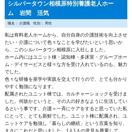
シルバータウン相模原特別養護老人ホー
ム 岩間 活気
職名
介護職
性別
男性
私は有料老人ホームから、自分自身の介護技術を向上させ
たい・介護について色々なことを学びたいという思いか
ら、このシルバータウン相模原に入社しました。
ホーム内にはユニット棟・認知棟・多床室・グループホー
ム・デイサービスと様々な方を受け入れているのも、魅力
でした。
色々な研修を座学や実践を交えて行うので、とても分かり
やすく勉強になります。
配属されたユニット棟では、カルチャーショックを受けま
した。何故かというと、その人の好きなように生活してい
るという事です。介護＝一斉にケアをすると思っていた私
にとって、とても新鮮でした。ユニット棟に配属され、ユ
ニットケアを勉強し「暮らしの継続」という言葉を知り、
まさにこれだと思いました。1人1人の意見を尊重して、